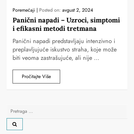
Poremećaji
Posted on:
avgust 2, 2024
Panični napadi – Uzroci, simptomi
i efikasni metodi tretmana
Panični napadi predstavljaju intenzivno i
preplavljujuće iskustvo straha, koje može
biti veoma zastrašujuće, ali nije …
Pročitajte Više
Pretraga
za: