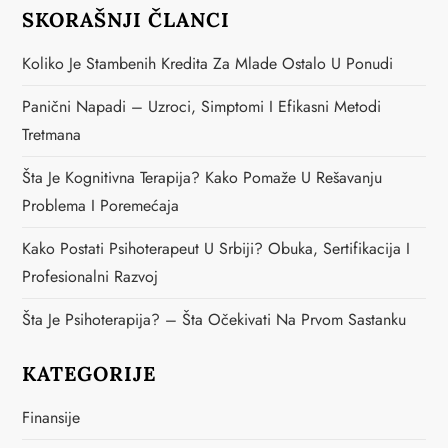
SKORAŠNJI ČLANCI
Koliko Je Stambenih Kredita Za Mlade Ostalo U Ponudi
Panični Napadi – Uzroci, Simptomi I Efikasni Metodi
Tretmana
Šta Je Kognitivna Terapija? Kako Pomaže U Rešavanju
Problema I Poremećaja
Kako Postati Psihoterapeut U Srbiji? Obuka, Sertifikacija I
Profesionalni Razvoj
Šta Je Psihoterapija? – Šta Očekivati Na Prvom Sastanku
KATEGORIJE
Finansije