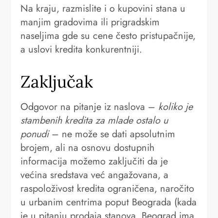
Na kraju, razmislite i o kupovini stana u
manjim gradovima ili prigradskim
naseljima gde su cene često pristupačnije,
a uslovi kredita konkurentniji.
Zaključak
Odgovor na pitanje iz naslova –
koliko je
stambenih kredita za mlade ostalo u
ponudi
– ne može se dati apsolutnim
brojem, ali na osnovu dostupnih
informacija možemo zaključiti da je
većina sredstava već angažovana, a
raspoloživost kredita ograničena, naročito
u urbanim centrima poput Beograda (kada
je u pitanju prodaja stanova, Beograd ima