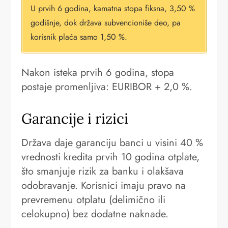
U prvih 6 godina, kamatna stopa fiksna, 3,50 %
godišnje, dok država subvencioniše deo, pa
korisnik plaća samo 1,50 %.
Nakon isteka prvih 6 godina, stopa
postaje promenljiva: EURIBOR + 2,0 %.
Garancije i rizici
Država daje garanciju banci u visini 40 %
vrednosti kredita prvih 10 godina otplate,
što smanjuje rizik za banku i olakšava
odobravanje. Korisnici imaju pravo na
prevremenu otplatu (delimično ili
celokupno) bez dodatne naknade.