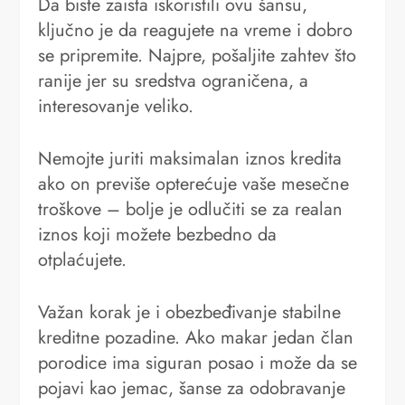
Da biste zaista iskoristili ovu šansu,
ključno je da reagujete na vreme i dobro
se pripremite. Najpre, pošaljite zahtev što
ranije jer su sredstva ograničena, a
interesovanje veliko.
Nemojte juriti maksimalan iznos kredita
ako on previše opterećuje vaše mesečne
troškove – bolje je odlučiti se za realan
iznos koji možete bezbedno da
otplaćujete.
Važan korak je i obezbeđivanje stabilne
kreditne pozadine. Ako makar jedan član
porodice ima siguran posao i može da se
pojavi kao jemac, šanse za odobravanje