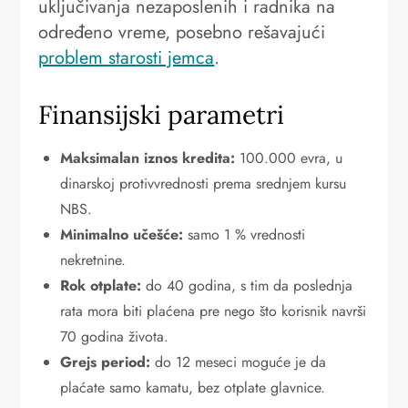
uključivanja nezaposlenih i radnika na
određeno vreme, posebno rešavajući
problem starosti jemca
.
Finansijski parametri
Maksimalan iznos kredita:
100.000 evra, u
dinarskoj protivvrednosti prema srednjem kursu
NBS.
Minimalno učešće:
samo 1 % vrednosti
nekretnine.
Rok otplate:
do 40 godina, s tim da poslednja
rata mora biti plaćena pre nego što korisnik navrši
70 godina života.
Grejs period:
do 12 meseci moguće je da
plaćate samo kamatu, bez otplate glavnice.