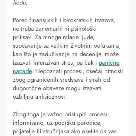
hodu
.
Pored finansijskih i birokratskih izazova,
ne treba zanemariti ni psihološki
pritisak. Za mnoge mlade ljude,
suočavanje sa velikim životnim odlukama,
kao što je zaduživanje na decenije, može
izazvati intenzivan stres, pa čak i
panične
napade
. Nepoznati procesi, osećaj hitnosti
zbog ograničenih sredstava i strah od
dugoročne obaveze mogu izazvati
ozbiljnu anksioznost.
Zbog toga je važno pristupiti procesu
informisano, uz podršku porodice,
prijatelja ili stručnjaka ako osetite da vas