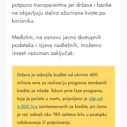
potpuno transparentna jer država i banke
ne objavljuju stalno ažurirane kvote po
korisniku.
Međutim, na osnovu javno dostupnih
podataka i izjava nadležnih, možemo
izvesti razuman zaključak:
Država je izdvojila budžet od okvirno 400
miliona evra za realizaciju programa stambenih
kredita za mlade. Tokom prve faze programa,
koja je počela u martu, prijavljeno je
više od
4.500 lica
zainteresovanih za kredite, pri čemu
je već odmah oko 780 zahteva bilo u postupku
odobravanja ili potpisivanja.