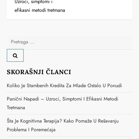
Uzroci, simptomi i
efikasni metodi tretmana
e
t
a
Pretraga
za:
n
j
SKORAŠNJI ČLANCI
e
Koliko Je Stambenih Kredita Za Mlade Ostalo U Ponudi
č
Panični Napadi – Uzroci, Simptomi I Efikasni Metodi
l
Tretmana
a
Šta Je Kognitivna Terapija? Kako Pomaže U Rešavanju
Problema I Poremećaja
n