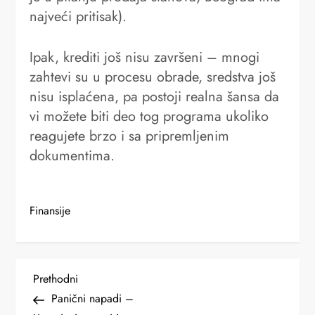
najveći pritisak).
Ipak, krediti još nisu završeni – mnogi
zahtevi su u procesu obrade, sredstva još
nisu isplaćena, pa postoji realna šansa da
vi možete biti deo tog programa ukoliko
reagujete brzo i sa pripremljenim
dokumentima.
Finansije
K
Previous
Prethodni
Post
Panični napadi –
r