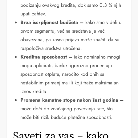
podizanju ovakvog kredita, dok samo 0,3 % njih
uputi zahtev.
Brza iscrpljenost budžeta –
kako smo videli u
prvom segmentu, većina sredstava je već
obavezana, pa kasna prijava može značiti da su
raspoloživa sredstva utrošena.
Kreditna sposobnost –
iako nominalno mnogi
mogu aplicirati, banke rigorozno procenjuju
sposobnost otplate, naročito kod onih sa
nestabilnim primanjima ili koji traže maksimalan
iznos kredita.
Promena kamatne stope nakon šest godina –
može doći do značajnog povećanja rate, što
može biti rizik buduće platežne sposobnosti.
Saveti za vas – kako