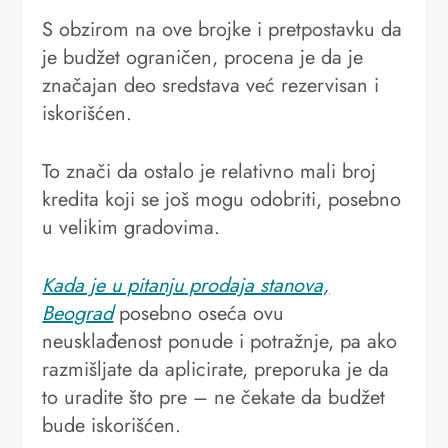
S obzirom na ove brojke i pretpostavku da
je budžet ograničen, procena je da je
značajan deo sredstava već rezervisan i
iskorišćen.
To znači da ostalo je relativno mali broj
kredita koji se još mogu odobriti, posebno
u velikim gradovima.
Kada je u pitanju prodaja stanova,
Beograd
posebno oseća ovu
neusklađenost ponude i potražnje, pa ako
razmišljate da aplicirate, preporuka je da
to uradite što pre – ne čekate da budžet
bude iskorišćen.