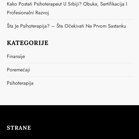
Kako Postati Psihoterapeut U Srbiji? Obuka, Sertifikacija I
k
Profesionalni Razvoj
a
Šta Je Psihoterapija? – Šta Očekivati Na Prvom Sastanku
KATEGORIJE
Finansije
Poremećaji
Psihoterapija
STRANE