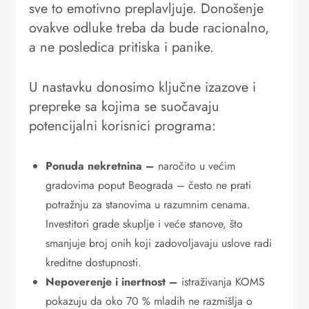
sve to emotivno preplavljuje. Donošenje
ovakve odluke treba da bude racionalno,
a ne posledica pritiska i panike.
U nastavku donosimo ključne izazove i
prepreke sa kojima se suočavaju
potencijalni korisnici programa:
Ponuda nekretnina –
naročito u većim
gradovima poput Beograda – često ne prati
potražnju za stanovima u razumnim cenama.
Investitori grade skuplje i veće stanove, što
smanjuje broj onih koji zadovoljavaju uslove radi
kreditne dostupnosti.
Nepoverenje i inertnost –
istraživanja KOMS
pokazuju da oko 70 % mladih ne razmišlja o