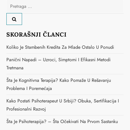
Pretraga
za:
SKORAŠNJI ČLANCI
Koliko Je Stambenih Kredita Za Mlade Ostalo U Ponudi
Panični Napadi – Uzroci, Simptomi I Efikasni Metodi
Tretmana
Šta Je Kognitivna Terapija? Kako Pomaže U Rešavanju
Problema I Poremećaja
Kako Postati Psihoterapeut U Srbiji? Obuka, Sertifikacija I
Profesionalni Razvoj
Šta Je Psihoterapija? – Šta Očekivati Na Prvom Sastanku