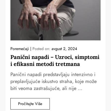
Poremećaji
Posted on:
avgust 2, 2024
Panični napadi – Uzroci, simptomi
i efikasni metodi tretmana
Panični napadi predstavljaju intenzivno i
preplavljujuće iskustvo straha, koje može
biti veoma zastrašujuće, ali nije …
Pročitajte Više