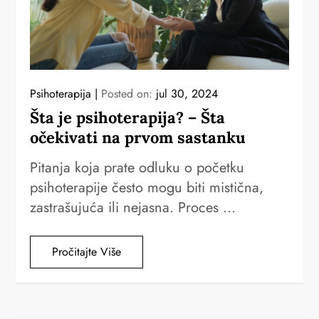
Psihoterapija
Posted on:
jul 30, 2024
Šta je psihoterapija? – Šta
očekivati na prvom sastanku
Pitanja koja prate odluku o početku
psihoterapije često mogu biti mistična,
zastrašujuća ili nejasna. Proces …
Pročitajte Više